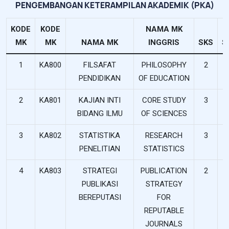
PENGEMBANGAN KETERAMPILAN AKADEMIK (PKA)
KODE
KODE
NAMA MK
MK
MK
NAMA MK
INGGRIS
SKS
S
1
KA800
FILSAFAT
PHILOSOPHY
2
PENDIDIKAN
OF EDUCATION
2
KA801
KAJIAN INTI
CORE STUDY
3
BIDANG ILMU
OF SCIENCES
3
KA802
STATISTIKA
RESEARCH
3
PENELITIAN
STATISTICS
4
KA803
STRATEGI
PUBLICATION
2
PUBLIKASI
STRATEGY
BEREPUTASI
FOR
REPUTABLE
JOURNALS