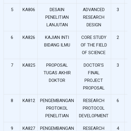
5
KA806
DESAIN
ADVANCED
3
PENELITIAN
RESEARCH
LANJUTAN
DESIGN
6
KA826
KAJIAN INTI
CORE STUDY
2
BIDANG ILMU
OF THE FIELD
OF SCIENCE
7
KA825
PROPOSAL
DOCTOR'S
3
TUGAS AKHIR
FINAL
DOKTOR
PROJECT
PROPOSAL
8
KA812
PENGEMBANGAN
RESEARCH
6
PROTOKOL
PROTOCOL
PENELITIAN
DEVELOPMENT
9
KA827
PENGEMBANGAN
RESEARCH
4