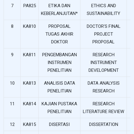
7
PA825
ETIKA DAN
ETHICS AND
KEBERLANJUTAN*
SUSTAINABILITY
8
KA810
PROPOSAL
DOCTOR'S FINAL
TUGAS AKHIR
PROJECT
DOKTOR
PROPOSAL
9
KA811
PENGEMBANGAN
RESEARCH
INSTRUMEN
INSTRUMENT
PENELITIAN
DEVELOPMENT
10
KA813
ANALISIS DATA
DATA ANALYSIS
PENELITIAN
RESEARCH
11
KA814
KAJIAN PUSTAKA
RESEARCH
PENELITIAN
LITERATURE REVIEW
12
KA815
DISERTASI
DISSERTATION
1