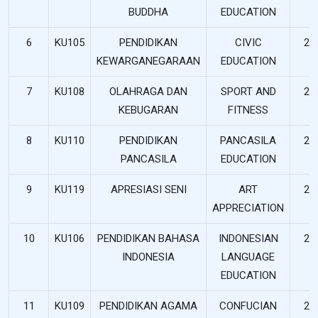
BUDDHA
EDUCATION
6
KU105
PENDIDIKAN
CIVIC
2
KEWARGANEGARAAN
EDUCATION
7
KU108
OLAHRAGA DAN
SPORT AND
2
KEBUGARAN
FITNESS
8
KU110
PENDIDIKAN
PANCASILA
2
PANCASILA
EDUCATION
9
KU119
APRESIASI SENI
ART
2
APPRECIATION
10
KU106
PENDIDIKAN BAHASA
INDONESIAN
2
INDONESIA
LANGUAGE
EDUCATION
11
KU109
PENDIDIKAN AGAMA
CONFUCIAN
2