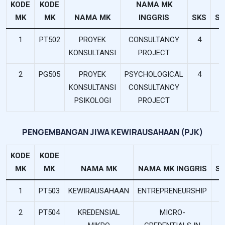
KODE
KODE
NAMA MK
MK
MK
NAMA MK
INGGRIS
SKS
SE
1
PT502
PROYEK
CONSULTANCY
4
KONSULTANSI
PROJECT
2
PG505
PROYEK
PSYCHOLOGICAL
4
KONSULTANSI
CONSULTANCY
PSIKOLOGI
PROJECT
PENGEMBANGAN JIWA KEWIRAUSAHAAN (PJK)
KODE
KODE
MK
MK
NAMA MK
NAMA MK INGGRIS
S
1
PT503
KEWIRAUSAHAAN
ENTREPRENEURSHIP
3
2
PT504
KREDENSIAL
MICRO-
3