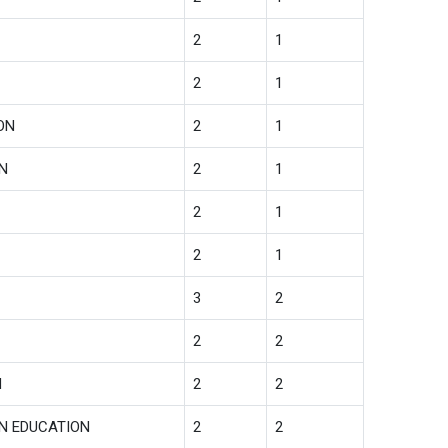
2
1
2
1
ON
2
1
N
2
1
2
1
2
1
3
2
2
2
N
2
2
ON EDUCATION
2
2