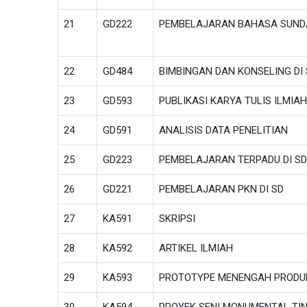
21
GD222
PEMBELAJARAN BAHASA SUNDA
22
GD484
BIMBINGAN DAN KONSELING DI 
23
GD593
PUBLIKASI KARYA TULIS ILMIAH
24
GD591
ANALISIS DATA PENELITIAN
25
GD223
PEMBELAJARAN TERPADU DI SD
26
GD221
PEMBELAJARAN PKN DI SD
27
KA591
SKRIPSI
28
KA592
ARTIKEL ILMIAH
29
KA593
PROTOTYPE MENENGAH PRODUK