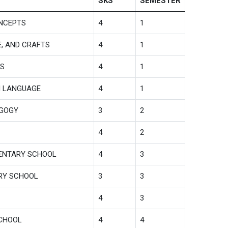
SKS
SEMESTER
ONCEPTS
4
1
E, AND CRAFTS
4
1
CS
4
1
N LANGUAGE
4
1
AGOGY
3
2
4
2
MENTARY SCHOOL
4
3
ARY SCHOOL
3
3
4
3
SCHOOL
4
4