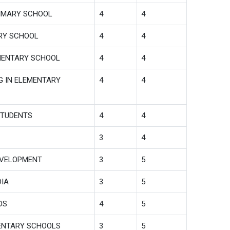
RIMARY SCHOOL
4
4
ARY SCHOOL
4
4
MENTARY SCHOOL
4
4
G IN ELEMENTARY
4
4
STUDENTS
4
4
3
4
EVELOPMENT
3
5
DIA
3
5
DS
4
5
ENTARY SCHOOLS
3
5