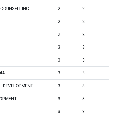
 COUNSELLING
2
2
2
2
2
2
3
3
3
3
DIA
3
3
AL DEVELOPMENT
3
3
LOPMENT
3
3
3
3