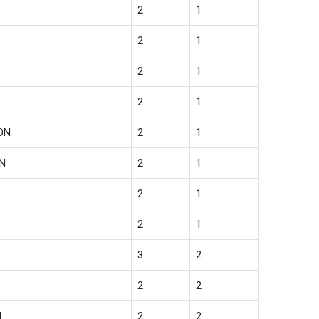
2
1
2
1
2
1
2
1
ON
2
1
N
2
1
2
1
2
1
3
2
2
2
N
2
2