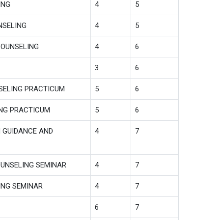
ING
4
5
NSELING
4
5
COUNSELING
4
6
3
6
NSELING PRACTICUM
5
6
NG PRACTICUM
5
6
N GUIDANCE AND
4
7
UNSELING SEMINAR
4
7
ING SEMINAR
4
7
6
7