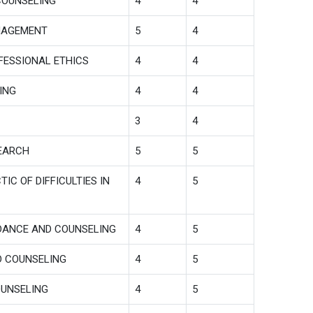
COUNSELING
4
4
NAGEMENT
5
4
FESSIONAL ETHICS
4
4
ING
4
4
3
4
EARCH
5
5
IC OF DIFFICULTIES IN
4
5
DANCE AND COUNSELING
4
5
D COUNSELING
4
5
OUNSELING
4
5