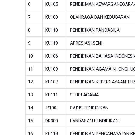
6
KU105
PENDIDIKAN KEWARGANEGARA
7
KU108
OLAHRAGA DAN KEBUGARAN
8
KU110
PENDIDIKAN PANCASILA
9
KU119
APRESIASI SENI
10
KU106
PENDIDIKAN BAHASA INDONESI
11
KU109
PENDIDIKAN AGAMA KHONGHU
12
KU107
PENDIDIKAN KEPERCAYAAN TE
13
KU111
STUDI AGAMA
14
IP100
SAINS PENDIDIKAN
15
DK300
LANDASAN PENDIDIKAN
16
KU114
PENDIDIKAN PENGAHAYATAN K